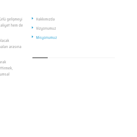
ürlü gelişmeyi
Hakkımızda
maliyet hem de
Vizyonumuz
Misyonumuz
olacak
aları arasına
arak
ttirmek,
lumsal