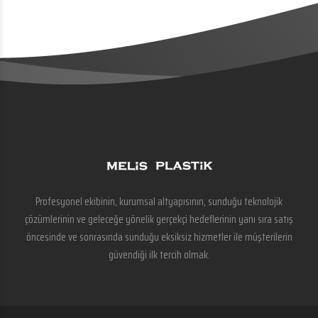
Profesyonel ekibinin, kurumsal altyapısının, sunduğu teknolojik
çözümlerinin ve geleceğe yönelik gerçekçi hedeflerinin yanı sıra satış
öncesinde ve sonrasında sunduğu eksiksiz hizmetler ile müşterilerin
güvendiği ilk tercih olmak.