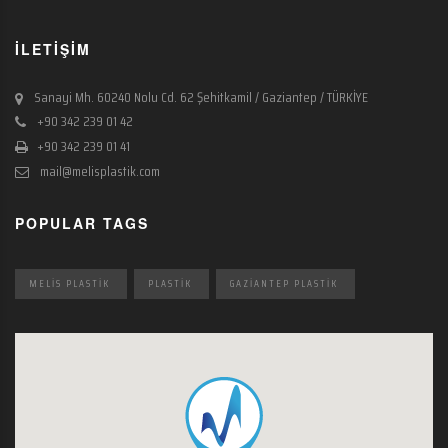
İLETİŞİM
Sanayi Mh. 60240 Nolu Cd. 62 Şehitkamil / Gaziantep / TÜRKİYE
+90 342 239 01 42
+90 342 239 01 41
mail@melisplastik.com
POPULAR TAGS
MELIS PLASTIK
PLASTIK
GAZIANTEP PLASTIK